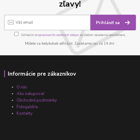
zľavy!
Prihlásiť sa
Súhlasím so
spracovaním osobných údajov
za účelom zasielania newslettera.
Môžete sa kedykoľvek odhlásiť. Zasielame raz za 14 dní.
Informácie pre zákazníkov
O nás
Ako nakupovať
Obchodné podmienky
Fotogaléria
Kontakty