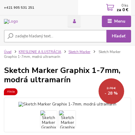
0
ks
+421 905 531 251
za
0 €
Menu
Hľadať
Úvod
KRESLENIE A ILUSTRÁCIA
Sketch Marker
Sketch Marker
Graphix 1-7mm, modrá ultramarín
Sketch Marker Graphix 1-7mm,
modrá ultramarín
2,76 €
Akcia
- 28 %