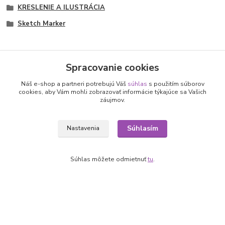
KRESLENIE A ILUSTRÁCIA
Sketch Marker
Spracovanie cookies
Nepremeškajte novinky, akcie a
Náš e-shop a partneri potrebujú Váš
súhlas
s použitím súborov
cookies, aby Vám mohli zobrazovať informácie týkajúce sa Vašich
záujmov.
zľavy!
Súhlasím
Nastavenia
Prihlásiť sa
Súhlasím so
spracovaním osobných údajov
za účelom zasielania newslettera.
Súhlas môžete odmietnuť
tu
.
Môžete sa kedykoľvek odhlásiť. Zasielame raz za 14 dní.
Informácie pre zákazníkov