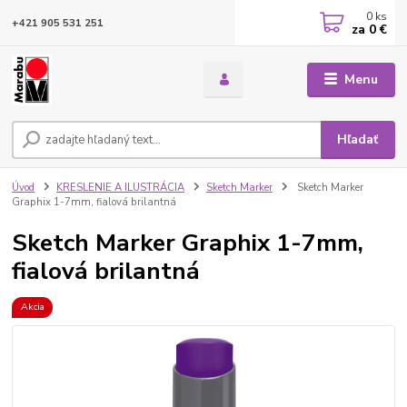
0
ks
+421 905 531 251
za
0 €
Menu
Hľadať
Úvod
KRESLENIE A ILUSTRÁCIA
Sketch Marker
Sketch Marker
Graphix 1-7mm, fialová brilantná
Sketch Marker Graphix 1-7mm,
fialová brilantná
Akcia