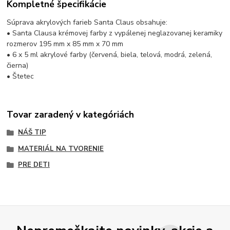
Kompletné špecifikácie
Súprava akrylových farieb Santa Claus obsahuje:
• Santa Clausa krémovej farby z vypálenej neglazovanej keramiky
rozmerov 195 mm x 85 mm x 70 mm
• 6 x 5 ml akrylové farby (červená, biela, telová, modrá, zelená,
čierna)
• Štetec
Tovar zaradený v kategóriách
NÁŠ TIP
MATERIÁL NA TVORENIE
PRE DETI