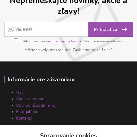
Nepremeškajte novinky, akcie a
zľavy!
Prihlásiť sa
Súhlasím so
spracovaním osobných údajov
za účelom zasielania newslettera.
Môžete sa kedykoľvek odhlásiť. Zasielame raz za 14 dní.
Informácie pre zákazníkov
O nás
Ako nakupovať
Obchodné podmienky
Fotogaléria
Kontakty
Spracovanie cookies