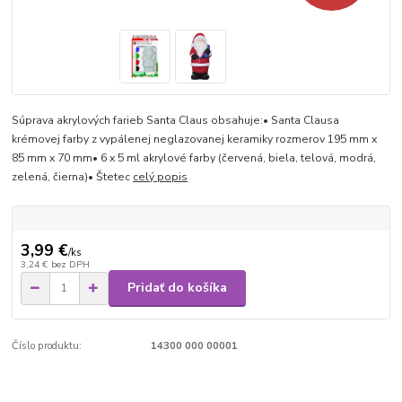
Súprava akrylových farieb Santa Claus obsahuje:• Santa Clausa
krémovej farby z vypálenej neglazovanej keramiky rozmerov 195 mm x
85 mm x 70 mm• 6 x 5 ml akrylové farby (červená, biela, telová, modrá,
zelená, čierna)• Štetec
celý popis
3,99 €
/
ks
3,24 €
bez DPH
Pridať do košíka
Číslo produktu:
14300 000 00001