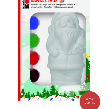
6,75 €
- 41 %