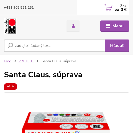
0
ks
+421 905 531 251
za
0 €
Menu
Hľadať
Úvod
PRE DETI
Santa Claus, súprava
Santa Claus, súprava
Akcia