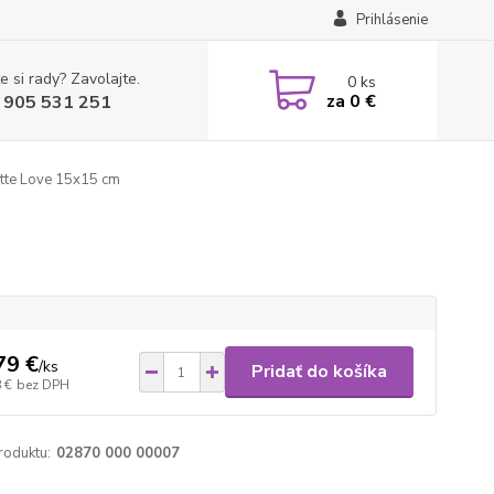
Prihlásenie
e si rady? Zavolajte.
0
ks
za
0 €
 905 531 251
tte Love 15x15 cm
79 €
/
ks
Pridať do košíka
 €
bez DPH
roduktu:
02870 000 00007