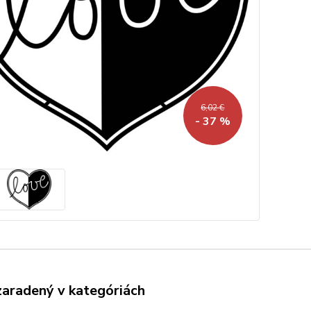
6,02 €
- 37 %
zaradený v kategóriách