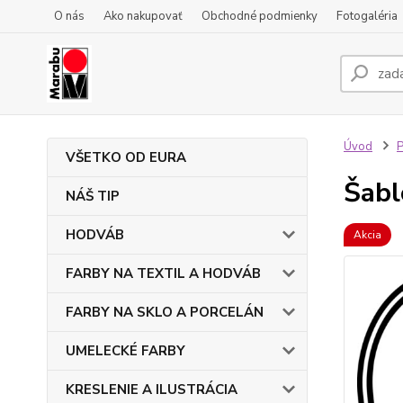
O nás
Ako nakupovať
Obchodné podmienky
Fotogaléria
Úvod
VŠETKO OD EURA
Šabl
NÁŠ TIP
HODVÁB
Akcia
FARBY NA TEXTIL A HODVÁB
FARBY NA SKLO A PORCELÁN
UMELECKÉ FARBY
KRESLENIE A ILUSTRÁCIA