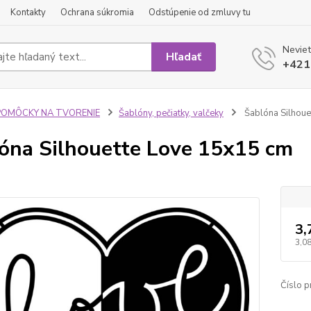
Kontakty
Ochrana súkromia
Odstúpenie od zmluvy tu
Neviet
Hľadať
+421
POMÔCKY NA TVORENIE
Šablóny, pečiatky, valčeky
Šablóna Silhoue
óna Silhouette Love 15x15 cm
3,
3,08
Číslo p