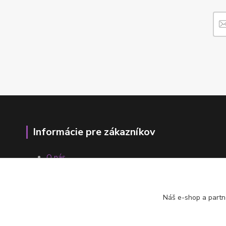
Informácie pre zákazníkov
O nás
Ako nakupovať
Obchodné podmienky
Fotogaléria
Náš e-shop a partn
Kontakty