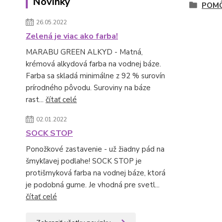
Novinky
POMÔ
26.05.2022
Zelená je viac ako farba!
MARABU GREEN ALKYD - Matná,
krémová alkydová farba na vodnej báze.
Farba sa skladá minimálne z 92 % surovín
prírodného pôvodu. Suroviny na báze
rast...
čítať celé
02.01.2022
SOCK STOP
Ponožkové zastavenie - už žiadny pád na
šmykľavej podlahe! SOCK STOP je
protišmyková farba na vodnej báze, ktorá
je podobná gume. Je vhodná pre svetl...
čítať celé