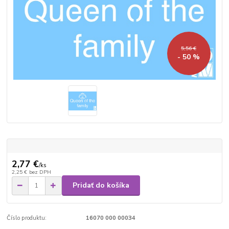
5,56 €
- 50 %
2,77 €
/
ks
2,25 €
bez DPH
Pridať do košíka
Číslo produktu:
16070 000 00034