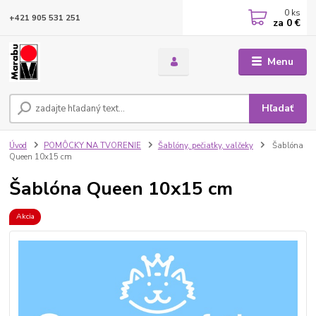
0
ks
+421 905 531 251
za
0 €
Menu
Hľadať
Úvod
POMÔCKY NA TVORENIE
Šablóny, pečiatky, valčeky
Šablóna
Queen 10x15 cm
Šablóna Queen 10x15 cm
Akcia