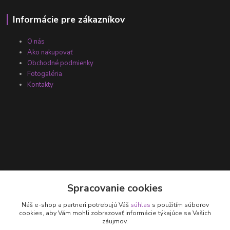
Informácie pre zákazníkov
O nás
Ako nakupovať
Obchodné podmienky
Fotogaléria
Kontakty
Kontakty
Spracovanie cookies
Náš e-shop a partneri potrebujú Váš
súhlas
s použitím súborov
+421 905 531 251
cookies, aby Vám mohli zobrazovať informácie týkajúce sa Vašich
záujmov.