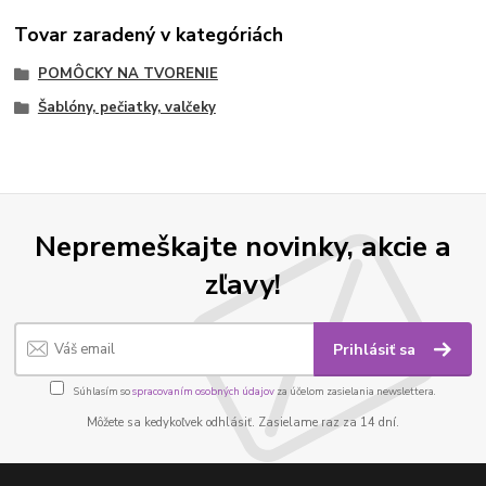
Tovar zaradený v kategóriách
POMÔCKY NA TVORENIE
Šablóny, pečiatky, valčeky
Nepremeškajte novinky, akcie a
zľavy!
Prihlásiť sa
Súhlasím so
spracovaním osobných údajov
za účelom zasielania newslettera.
Môžete sa kedykoľvek odhlásiť. Zasielame raz za 14 dní.