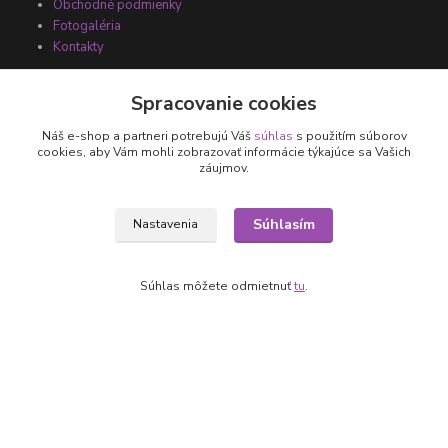
Obchodné podmienky
Fotogaléria
Kontakty
Spracovanie cookies
Náš e-shop a partneri potrebujú Váš
súhlas
s použitím súborov
cookies, aby Vám mohli zobrazovať informácie týkajúce sa Vašich
záujmov.
Súhlasím
Nastavenia
Kontakty
+421 905 531 251
Súhlas môžete odmietnuť
tu
.
info@parallax.sk
Vytvorené na
Eshop-rychlo.sk