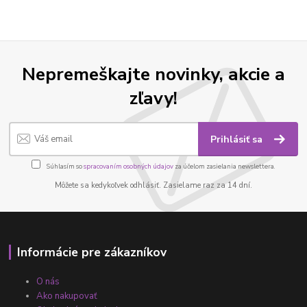
Nepremeškajte novinky, akcie a
zľavy!
Prihlásiť sa
Súhlasím so
spracovaním osobných údajov
za účelom zasielania newslettera.
Môžete sa kedykoľvek odhlásiť. Zasielame raz za 14 dní.
Informácie pre zákazníkov
O nás
Ako nakupovať