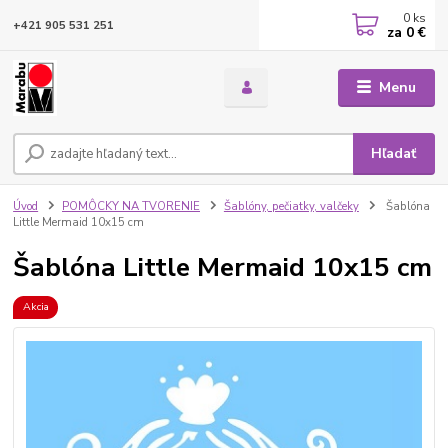
0
ks
+421 905 531 251
za
0 €
Menu
Hľadať
Úvod
POMÔCKY NA TVORENIE
Šablóny, pečiatky, valčeky
Šablóna
Little Mermaid 10x15 cm
Šablóna Little Mermaid 10x15 cm
Akcia