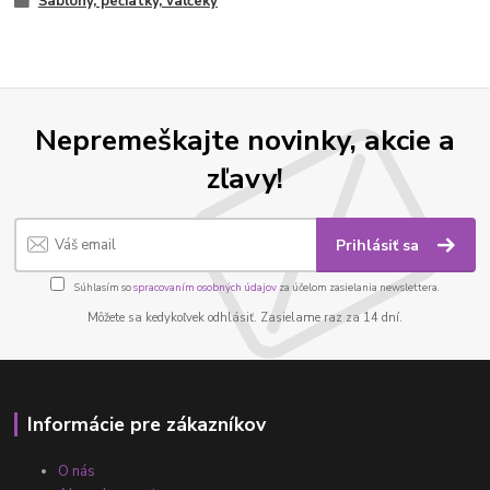
Šablóny, pečiatky, valčeky
Nepremeškajte novinky, akcie a
zľavy!
Prihlásiť sa
Súhlasím so
spracovaním osobných údajov
za účelom zasielania newslettera.
Môžete sa kedykoľvek odhlásiť. Zasielame raz za 14 dní.
Informácie pre zákazníkov
O nás