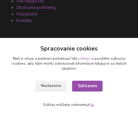
Ako nakupovať
Obchodné podmienky
Fotogaléria
Kontakty
Spracovanie cookies
Náš e-shop a partneri potrebujú Váš
súhlas
s použitím súborov
cookies, aby Vám mohli zobrazovať informácie týkajúce sa Vašich
záujmov.
Kontakty
Súhlasím
Nastavenia
+421 905 531 251
Súhlas môžete odmietnuť
tu
.
info@parallax.sk