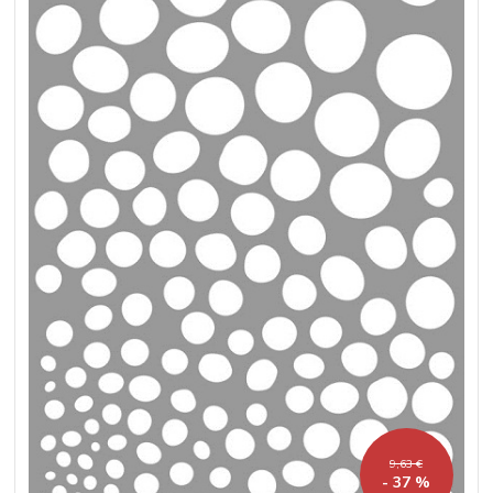
9,63 €
- 37 %