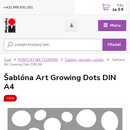
0
ks
+421 905 531 251
za
0 €
Menu
Hľadať
Úvod
POMÔCKY NA TVORENIE
Šablóny, pečiatky, valčeky
Šablóna
Art Growing Dots DIN A4
Šablóna Art Growing Dots DIN
A4
Akcia