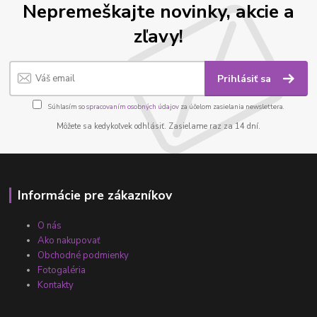
Nepremeškajte novinky, akcie a
zľavy!
Prihlásiť sa
Súhlasím so
spracovaním osobných údajov
za účelom zasielania newslettera.
Môžete sa kedykoľvek odhlásiť. Zasielame raz za 14 dní.
Informácie pre zákazníkov
O nás
Ako nakupovať
Obchodné podmienky
Fotogaléria
Kontakty