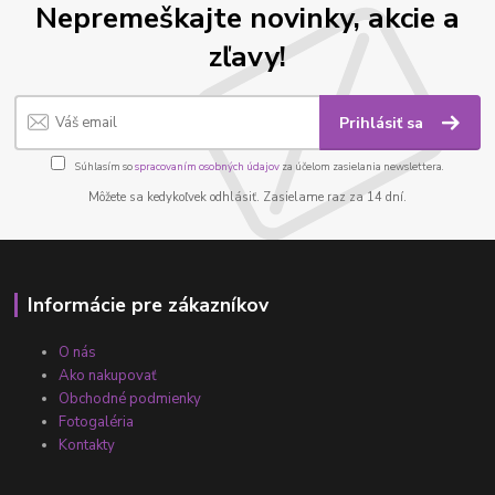
Nepremeškajte novinky, akcie a
zľavy!
Prihlásiť sa
Súhlasím so
spracovaním osobných údajov
za účelom zasielania newslettera.
Môžete sa kedykoľvek odhlásiť. Zasielame raz za 14 dní.
Informácie pre zákazníkov
O nás
Ako nakupovať
Obchodné podmienky
Fotogaléria
Kontakty