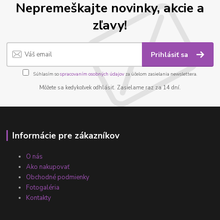
Nepremeškajte novinky, akcie a
zľavy!
Prihlásiť sa
Súhlasím so
spracovaním osobných údajov
za účelom zasielania newslettera.
Môžete sa kedykoľvek odhlásiť. Zasielame raz za 14 dní.
Informácie pre zákazníkov
O nás
Ako nakupovať
Obchodné podmienky
Fotogaléria
Kontakty