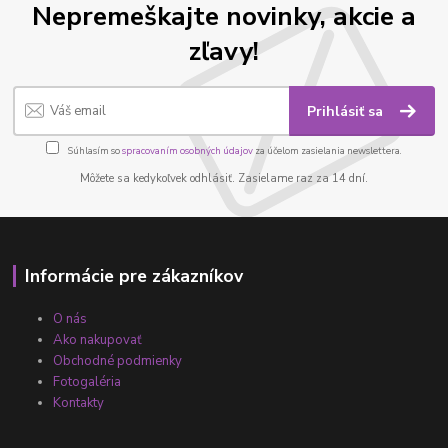
Nepremeškajte novinky, akcie a
zľavy!
Prihlásiť sa
Súhlasím so
spracovaním osobných údajov
za účelom zasielania newslettera.
Môžete sa kedykoľvek odhlásiť. Zasielame raz za 14 dní.
Informácie pre zákazníkov
O nás
Ako nakupovať
Obchodné podmienky
Fotogaléria
Kontakty