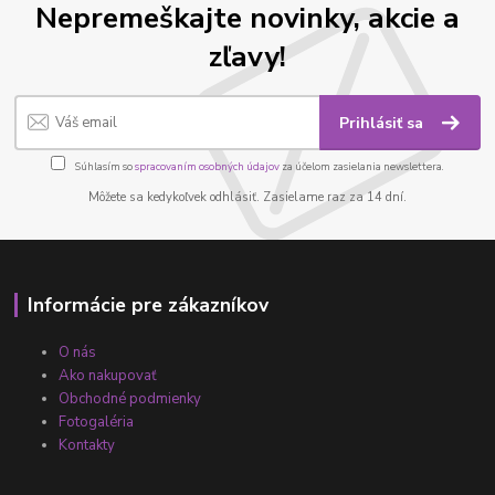
Nepremeškajte novinky, akcie a
zľavy!
Prihlásiť sa
Súhlasím so
spracovaním osobných údajov
za účelom zasielania newslettera.
Môžete sa kedykoľvek odhlásiť. Zasielame raz za 14 dní.
Informácie pre zákazníkov
O nás
Ako nakupovať
Obchodné podmienky
Fotogaléria
Kontakty