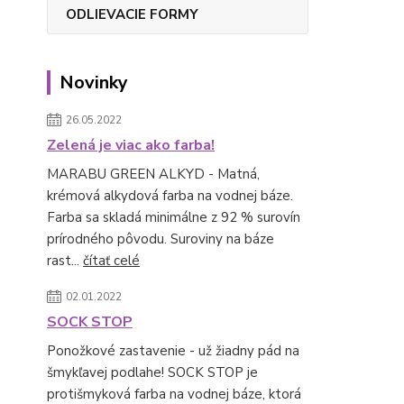
ODLIEVACIE FORMY
Novinky
26.05.2022
Zelená je viac ako farba!
MARABU GREEN ALKYD - Matná,
krémová alkydová farba na vodnej báze.
Farba sa skladá minimálne z 92 % surovín
prírodného pôvodu. Suroviny na báze
rast...
čítať celé
02.01.2022
SOCK STOP
Ponožkové zastavenie - už žiadny pád na
šmykľavej podlahe! SOCK STOP je
protišmyková farba na vodnej báze, ktorá