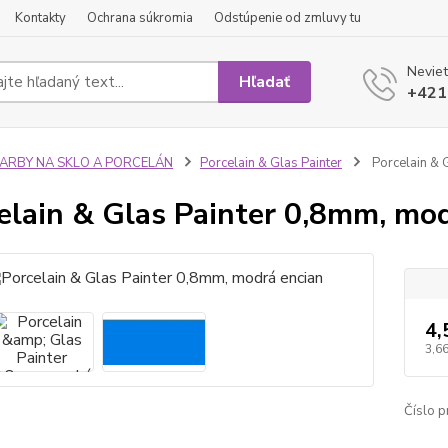
Kontakty
Ochrana súkromia
Odstúpenie od zmluvy tu
Neviet
Hľadať
+421
FARBY NA SKLO A PORCELÁN
Porcelain & Glas Painter
Porcelain & 
elain & Glas Painter 0,8mm, mo
4,
3,66
Číslo p