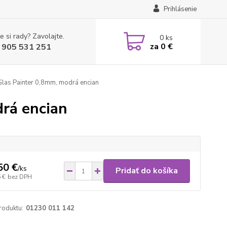
Prihlásenie
e si rady? Zavolajte.
0
ks
za
0 €
 905 531 251
Glas Painter 0,8mm, modrá encian
drá encian
50 €
/
ks
Pridať do košíka
 €
bez DPH
roduktu:
01230 011 142