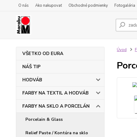
O nás
Ako nakupovať
Obchodné podmienky
Fotogaléria
Úvod
VŠETKO OD EURA
Porc
NÁŠ TIP
HODVÁB
FARBY NA TEXTIL A HODVÁB
FARBY NA SKLO A PORCELÁN
Porcelain & Glass
Relief Paste / Kontúra na sklo