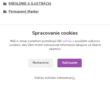
KRESLENIE A ILUSTRÁCIA
Permanent Marker
Spracovanie cookies
Nepremeškajte novinky, akcie a
Náš e-shop a partneri potrebujú Váš
súhlas
s použitím súborov
cookies, aby Vám mohli zobrazovať informácie týkajúce sa Vašich
záujmov.
zľavy!
Súhlasím
Nastavenia
Prihlásiť sa
Súhlasím so
spracovaním osobných údajov
za účelom zasielania newslettera.
Súhlas môžete odmietnuť
tu
.
Môžete sa kedykoľvek odhlásiť. Zasielame raz za 14 dní.
Informácie pre zákazníkov