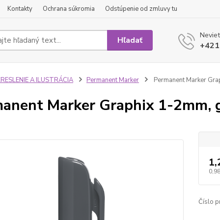
Kontakty
Ochrana súkromia
Odstúpenie od zmluvy tu
Neviet
Hľadať
+421
KRESLENIE A ILUSTRÁCIA
Permanent Marker
Permanent Marker Grap
anent Marker Graphix 1-2mm, g
1,
0,98
Číslo p