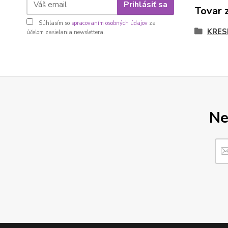
Prihlásiť sa
Tovar 
Súhlasím so
spracovaním osobných údajov
za
KRES
účelom zasielania newslettera.
Ne