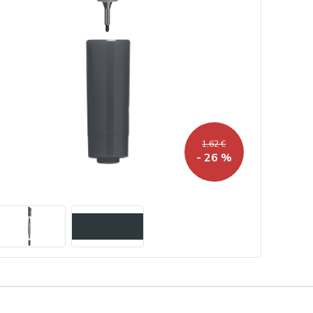
1,62 €
- 26 %