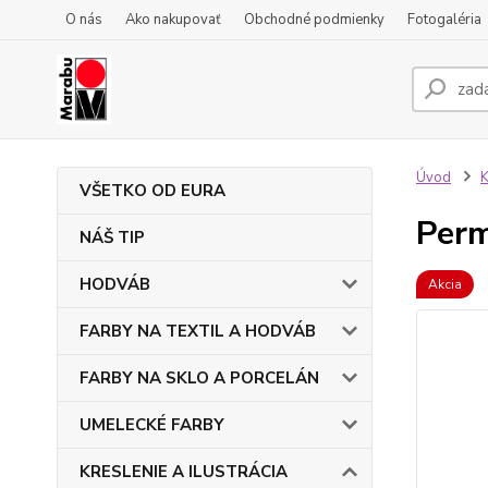
O nás
Ako nakupovať
Obchodné podmienky
Fotogaléria
Úvod
VŠETKO OD EURA
Perm
NÁŠ TIP
HODVÁB
Akcia
FARBY NA TEXTIL A HODVÁB
FARBY NA SKLO A PORCELÁN
UMELECKÉ FARBY
KRESLENIE A ILUSTRÁCIA