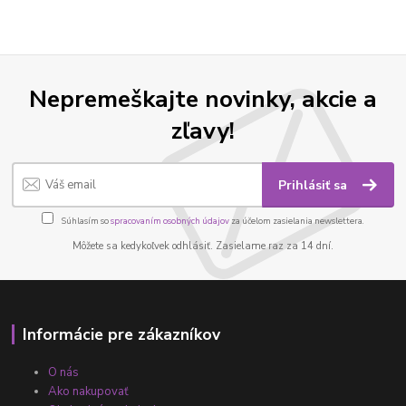
Nepremeškajte novinky, akcie a
zľavy!
Prihlásiť sa
Súhlasím so
spracovaním osobných údajov
za účelom zasielania newslettera.
Môžete sa kedykoľvek odhlásiť. Zasielame raz za 14 dní.
Informácie pre zákazníkov
O nás
Ako nakupovať