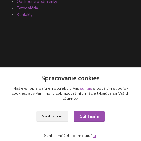
Obchodné podmienky
Fotogaléria
Kontakty
Kontakty
Spracovanie cookies
Náš e-shop a partneri potrebujú Váš
súhlas
s použitím súborov
+421 905 531 251
cookies, aby Vám mohli zobrazovať informácie týkajúce sa Vašich
záujmov.
info@parallax.sk
Súhlasím
Nastavenia
Súhlas môžete odmietnuť
tu
.
Vytvorené na
Eshop-rychlo.sk