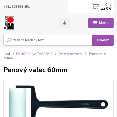
0
ks
+421 905 531 251
za
0 €
Menu
Hľadať
Úvod
POMÔCKY NA TVORENIE
Ostatné pomôcky
Penový valec
60mm
Penový valec 60mm