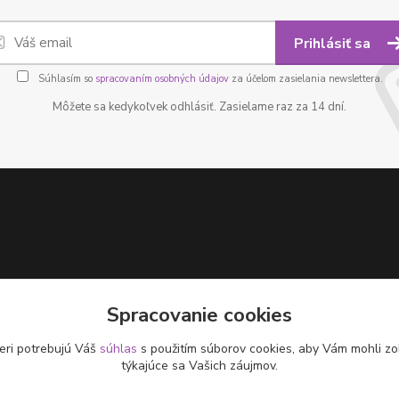
Prihlásiť sa
Súhlasím so
spracovaním osobných údajov
za účelom zasielania newslettera.
Môžete sa kedykoľvek odhlásiť. Zasielame raz za 14 dní.
Spracovanie cookies
eri potrebujú Váš
súhlas
s použitím súborov cookies, aby Vám mohli zo
týkajúce sa Vašich záujmov.