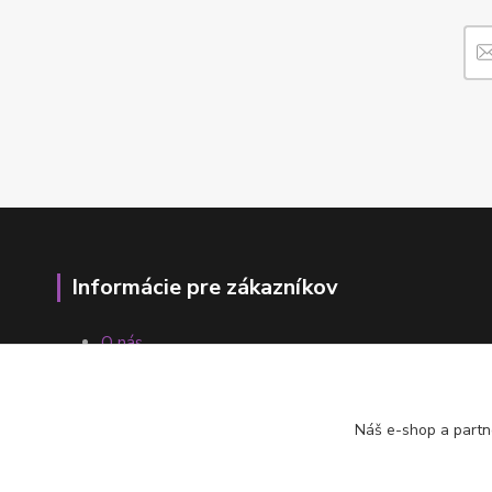
Informácie pre zákazníkov
O nás
Ako nakupovať
Obchodné podmienky
Fotogaléria
Náš e-shop a partn
Kontakty