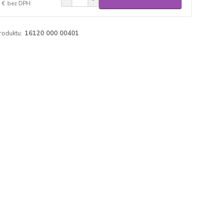
 €
bez DPH
roduktu:
16120 000 00401