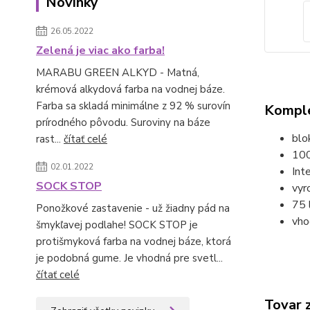
Novinky
26.05.2022
Zelená je viac ako farba!
MARABU GREEN ALKYD - Matná,
krémová alkydová farba na vodnej báze.
Farba sa skladá minimálne z 92 % surovín
Komple
prírodného pôvodu. Suroviny na báze
blo
rast...
čítať celé
100
02.01.2022
Int
SOCK STOP
vyr
75 
Ponožkové zastavenie - už žiadny pád na
vho
šmykľavej podlahe! SOCK STOP je
protišmyková farba na vodnej báze, ktorá
je podobná gume. Je vhodná pre svetl...
čítať celé
Tovar 