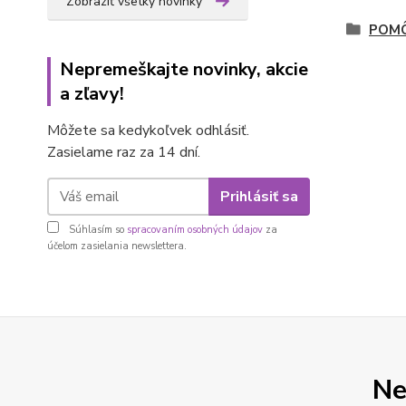
Zobraziť všetky novinky
POMÔ
Nepremeškajte novinky, akcie
a zľavy!
Môžete sa kedykoľvek odhlásiť.
Zasielame raz za 14 dní.
Prihlásiť sa
Súhlasím so
spracovaním osobných údajov
za
účelom zasielania newslettera.
Ne