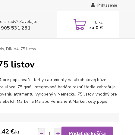
Prihlásenie
e si rady? Zavolajte.
0
ks
za
0 €
 905 531 251
x, DIN A4, 75 listov
75 listov
4 pre popisovače, farby i atramenty na alkoholovej báze,
elulóza, 75 g/m², Integrovaná bariéra rozpúšťadla zabraňuje
ovaniu atramentu, vyrobený v Nemecku, 75 listov, vhodný pre
 Sketch Marker a Marabu Permanent Marker.
celý popis
,42 €
/
ks
Pridať do košíka