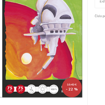
8,47
Číslo p
13,42 €
- 22 %