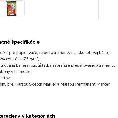
tné špecifikácie
k A4 pre popisovače, farby i atramenty na alkoholovej báze,
% celulóza, 75 g/m²,
egrovaná bariéra rozpúšťadla zabraňuje presakovaniu atramentu,
obený v Nemecku,
listov,
dný pre Marabu Sketch Marker a Marabu Permanent Marker.
zaradený v kategóriách