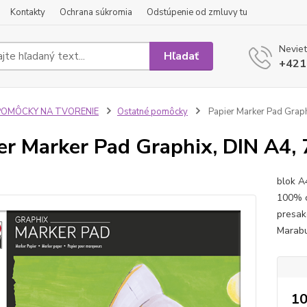
Kontakty
Ochrana súkromia
Odstúpenie od zmluvy tu
Neviet
Hľadať
+421
POMÔCKY NA TVORENIE
Ostatné pomôcky
Papier Marker Pad Graphi
er Marker Pad Graphix, DIN A4, 
blok A
100% c
presak
Marabu
10