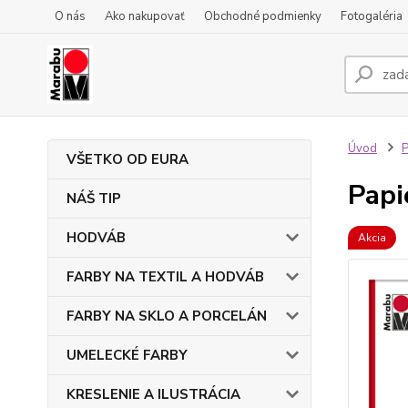
O nás
Ako nakupovať
Obchodné podmienky
Fotogaléria
Úvod
VŠETKO OD EURA
Papi
NÁŠ TIP
HODVÁB
Akcia
FARBY NA TEXTIL A HODVÁB
FARBY NA SKLO A PORCELÁN
UMELECKÉ FARBY
KRESLENIE A ILUSTRÁCIA