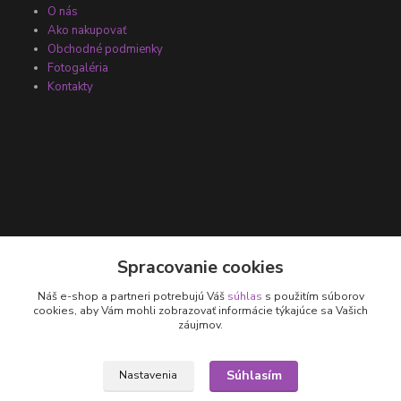
O nás
Ako nakupovať
Obchodné podmienky
Fotogaléria
Kontakty
Kontakty
Spracovanie cookies
Náš e-shop a partneri potrebujú Váš
súhlas
s použitím súborov
+421 905 531 251
cookies, aby Vám mohli zobrazovať informácie týkajúce sa Vašich
záujmov.
info@parallax.sk
Súhlasím
Nastavenia