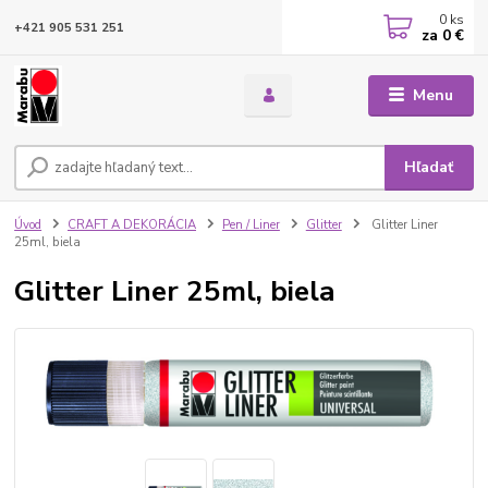
0
ks
+421 905 531 251
za
0 €
Menu
Hľadať
Úvod
CRAFT A DEKORÁCIA
Pen / Liner
Glitter
Glitter Liner
25ml, biela
Glitter Liner 25ml, biela