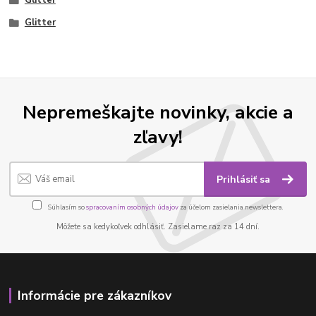
Glitter
Nepremeškajte novinky, akcie a
zľavy!
Prihlásiť sa
Súhlasím so
spracovaním osobných údajov
za účelom zasielania newslettera.
Môžete sa kedykoľvek odhlásiť. Zasielame raz za 14 dní.
Informácie pre zákazníkov