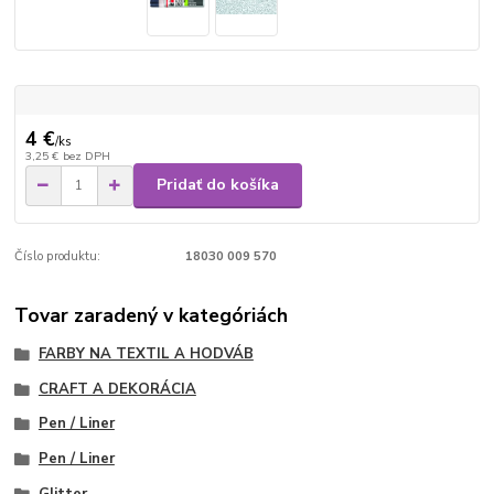
4 €
/
ks
3,25 €
bez DPH
Pridať do košíka
Číslo produktu:
18030 009 570
Tovar zaradený v kategóriách
FARBY NA TEXTIL A HODVÁB
CRAFT A DEKORÁCIA
Pen / Liner
Pen / Liner
Glitter