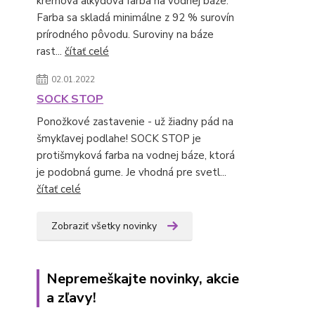
krémová alkydová farba na vodnej báze.
Farba sa skladá minimálne z 92 % surovín
prírodného pôvodu. Suroviny na báze
rast...
čítať celé
02.01.2022
SOCK STOP
Ponožkové zastavenie - už žiadny pád na
šmykľavej podlahe! SOCK STOP je
protišmyková farba na vodnej báze, ktorá
je podobná gume. Je vhodná pre svetl...
čítať celé
Zobraziť všetky novinky
Nepremeškajte novinky, akcie
a zľavy!