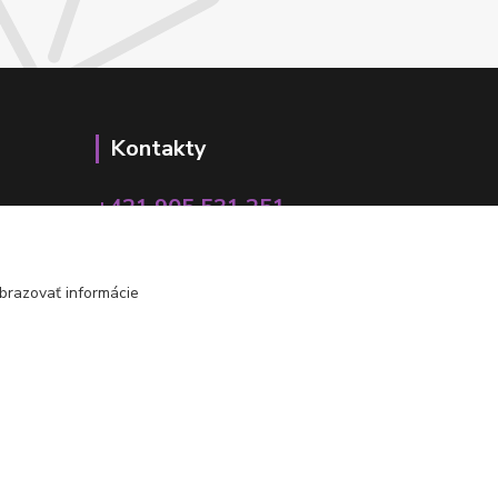
Kontakty
+421 905 531 251
info@parallax.sk
brazovať informácie
Vytvorené na
Eshop-rychlo.sk