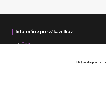
Informácie pre zákazníkov
O nás
Ako nakupovať
Obchodné podmienky
Fotogaléria
Náš e-shop a partn
Kontakty