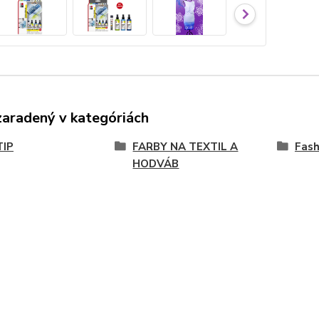
zaradený v kategóriách
TIP
FARBY NA TEXTIL A
Fash
HODVÁB