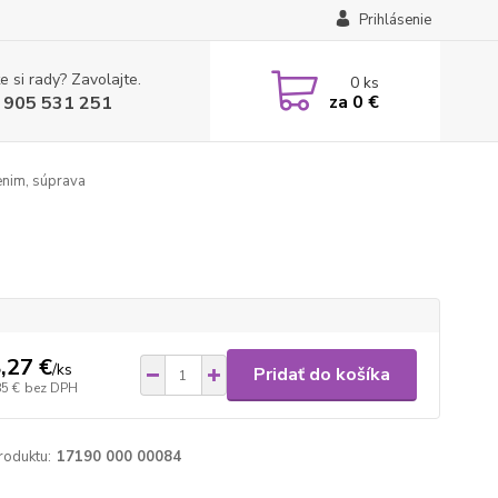
Prihlásenie
e si rady? Zavolajte.
0
ks
za
0 €
 905 531 251
nim, súprava
,27 €
/
ks
Pridať do košíka
85 €
bez DPH
roduktu:
17190 000 00084