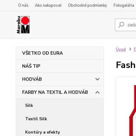
O nás
Ako nakupovať
Obchodné podmienky
Fotogaléria
Úvod
VŠETKO OD EURA
Fash
NÁŠ TIP
HODVÁB
FARBY NA TEXTIL A HODVÁB
Silk
Textil Silk
Kontúry a efekty