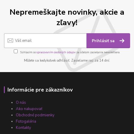
Nepremeškajte novinky, akcie a
zľavy!
Prihlásiť sa
Súhlasím so
spracovaním osobných údajov
za účelom zasielania newslettera.
Môžete sa kedykoľvek odhlásiť. Zasielame raz za 14 dní.
Informácie pre zákazníkov
O nás
Ako nakupovať
Obchodné podmienky
Fotogaléria
Kontakty