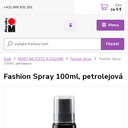
0
ks
+421 905 531 251
za
0 €
Menu
Hľadať
Úvod
FARBY NA TEXTIL A HODVÁB
Fashion Spray
Fashion Spray
100ml, petrolejová
Fashion Spray 100ml, petrolejová