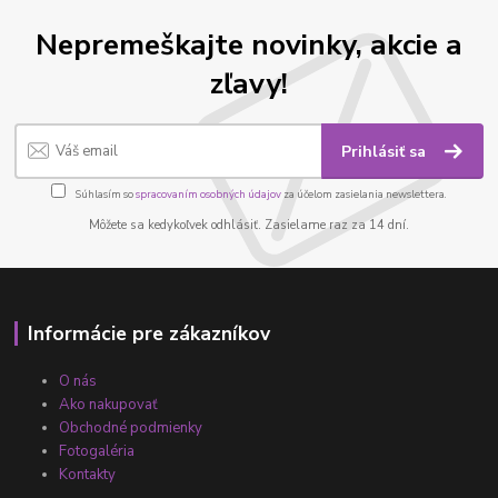
Nepremeškajte novinky, akcie a
zľavy!
Prihlásiť sa
Súhlasím so
spracovaním osobných údajov
za účelom zasielania newslettera.
Môžete sa kedykoľvek odhlásiť. Zasielame raz za 14 dní.
Informácie pre zákazníkov
O nás
Ako nakupovať
Obchodné podmienky
Fotogaléria
Kontakty