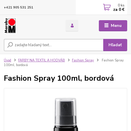
0
ks
+421 905 531 251
za
0 €
Menu
Hľadať
Úvod
FARBY NA TEXTIL A HODVÁB
Fashion Spray
Fashion Spray
100ml, bordová
Fashion Spray 100ml, bordová