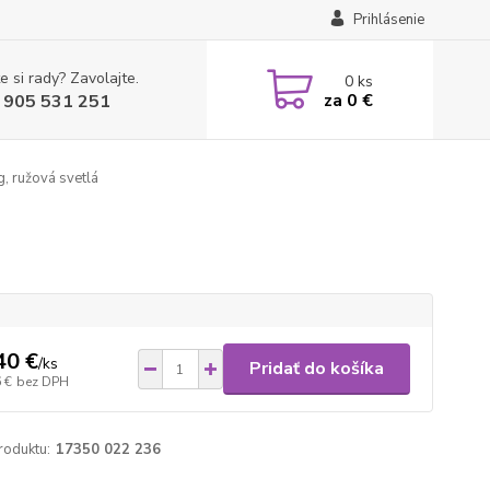
Prihlásenie
e si rady? Zavolajte.
0
ks
za
0 €
 905 531 251
, ružová svetlá
40 €
/
ks
Pridať do košíka
 €
bez DPH
roduktu:
17350 022 236