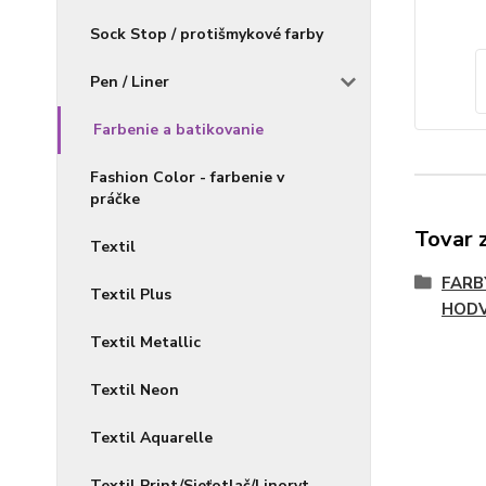
Sock Stop / protišmykové farby
Pen / Liner
Farbenie a batikovanie
Fashion Color - farbenie v
práčke
Tovar 
Textil
FARB
Textil Plus
HOD
Textil Metallic
Textil Neon
Textil Aquarelle
Textil Print/Sieťotlač/Linoryt