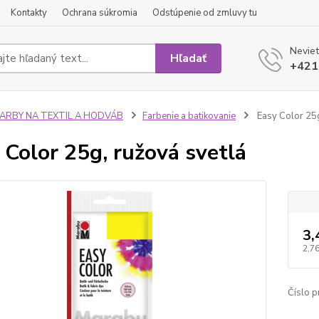
Kontakty
Ochrana súkromia
Odstúpenie od zmluvy tu
Neviet
Hľadať
+421
FARBY NA TEXTIL A HODVÁB
Farbenie a batikovanie
Easy Color 25g
 Color 25g, ružová svetlá
3,
2,76
Číslo p