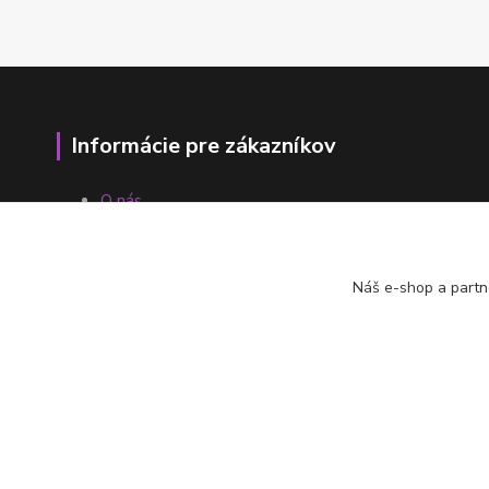
Informácie pre zákazníkov
O nás
Ako nakupovať
Obchodné podmienky
Fotogaléria
Náš e-shop a partn
Kontakty