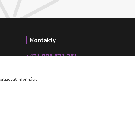
Kontakty
+421 905 531 251
info@parallax.sk
brazovať informácie
Vytvorené na
Eshop-rychlo.sk