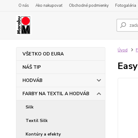
O nás
Ako nakupovať
Obchodné podmienky
Fotogaléria
Úvod
VŠETKO OD EURA
Easy
NÁŠ TIP
HODVÁB
FARBY NA TEXTIL A HODVÁB
Silk
Textil Silk
Kontúry a efekty