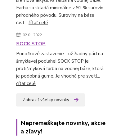
krémová alkydová farba na vodnej báze.
Farba sa skladá minimálne z 92 % surovín
prírodného pôvodu. Suroviny na báze
rast...
čítať celé
02.01.2022
SOCK STOP
Ponožkové zastavenie - už žiadny pád na
šmykľavej podlahe! SOCK STOP je
protišmyková farba na vodnej báze, ktorá
je podobná gume. Je vhodná pre svetl...
čítať celé
Zobraziť všetky novinky
Nepremeškajte novinky, akcie
a zľavy!