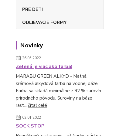
PRE DETI
ODLIEVACIE FORMY
Novinky
26.05.2022
Zelená je viac ako farba!
MARABU GREEN ALKYD - Matná,
krémová alkydová farba na vodnej báze.
Farba sa skladá minimálne z 92 % surovín
prírodného pôvodu. Suroviny na báze
rast...
čítať celé
02.01.2022
SOCK STOP
Ponožkové zastavenie - už žiadny pád na