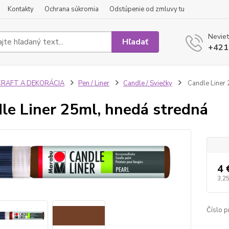
Kontakty
Ochrana súkromia
Odstúpenie od zmluvy tu
Neviet
Hľadať
+421
CRAFT A DEKORÁCIA
Pen / Liner
Candle / Sviečky
Candle Liner 
le Liner 25ml, hnedá stredná
4 
3,25
Číslo p