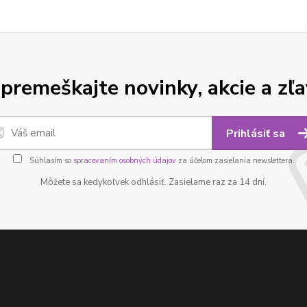
premeškajte novinky, akcie a zľa
Prihlásiť sa
Súhlasím so
spracovaním osobných údajov
za účelom zasielania newslettera.
Môžete sa kedykoľvek odhlásiť. Zasielame raz za 14 dní.