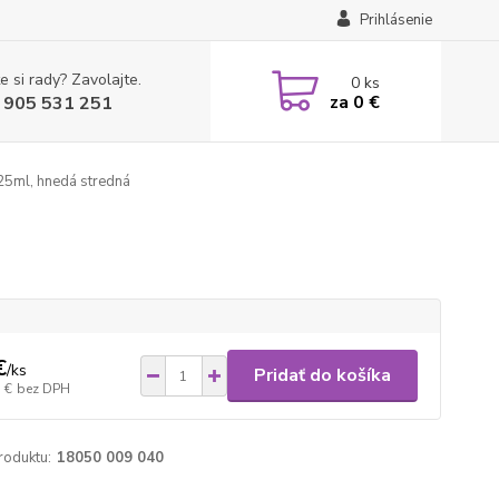
Prihlásenie
e si rady? Zavolajte.
0
ks
za
0 €
 905 531 251
25ml, hnedá stredná
€
/
ks
Pridať do košíka
 €
bez DPH
roduktu:
18050 009 040