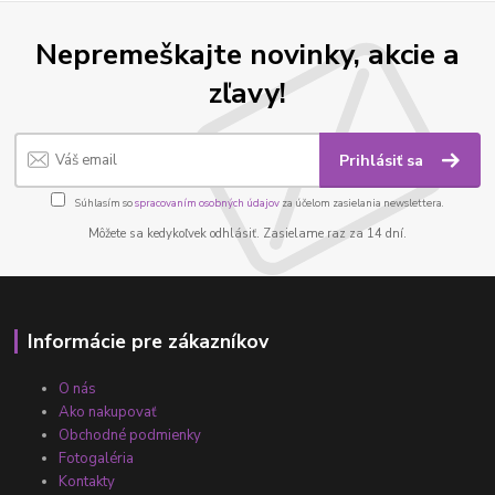
Nepremeškajte novinky, akcie a
zľavy!
Prihlásiť sa
Súhlasím so
spracovaním osobných údajov
za účelom zasielania newslettera.
Môžete sa kedykoľvek odhlásiť. Zasielame raz za 14 dní.
Informácie pre zákazníkov
O nás
Ako nakupovať
Obchodné podmienky
Fotogaléria
Kontakty