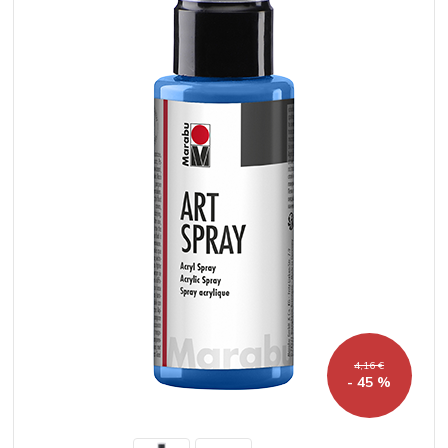
4,16 €
- 45 %