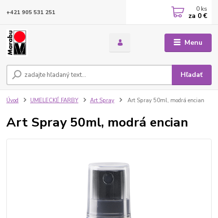
0
ks
+421 905 531 251
za
0 €
Menu
Hľadať
Úvod
UMELECKÉ FARBY
Art Spray
Art Spray 50ml, modrá encian
Art Spray 50ml, modrá encian