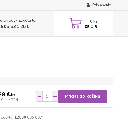
Prihlásenie
e si rady? Zavolajte.
0
ks
za
0 €
 905 531 251
28 €
/
ks
Pridať do košíka
 €
bez DPH
roduktu:
12090 005 007