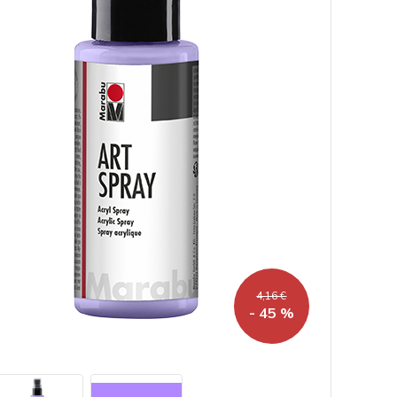
4,16 €
- 45 %