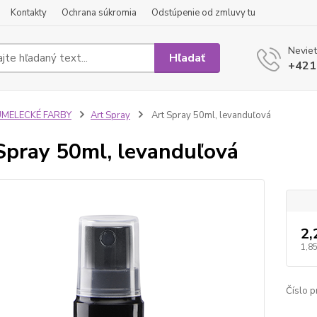
Kontakty
Ochrana súkromia
Odstúpenie od zmluvy tu
Neviet
Hľadať
+421
UMELECKÉ FARBY
Art Spray
Art Spray 50ml, levanduľová
Spray 50ml, levanduľová
2,
1,85
Číslo p