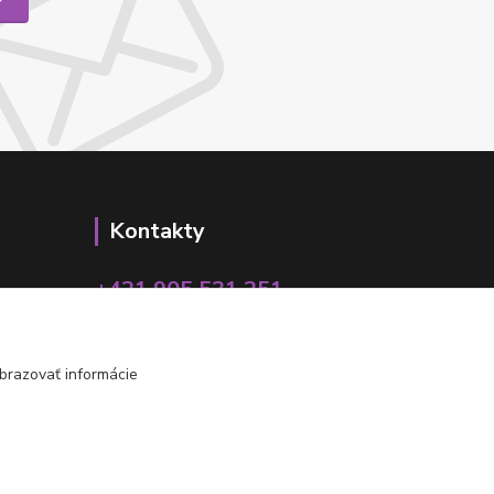
Kontakty
+421 905 531 251
info@parallax.sk
brazovať informácie