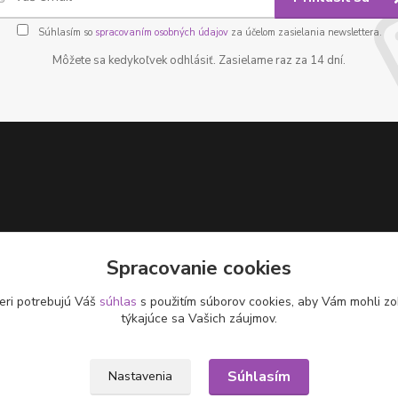
Súhlasím so
spracovaním osobných údajov
za účelom zasielania newslettera.
Môžete sa kedykoľvek odhlásiť. Zasielame raz za 14 dní.
Spracovanie cookies
eri potrebujú Váš
súhlas
s použitím súborov cookies, aby Vám mohli zo
týkajúce sa Vašich záujmov.
Súhlasím
Nastavenia