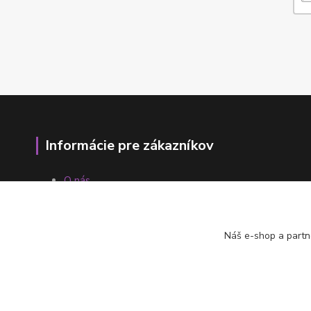
Informácie pre zákazníkov
O nás
Ako nakupovať
Obchodné podmienky
Fotogaléria
Náš e-shop a partn
Kontakty