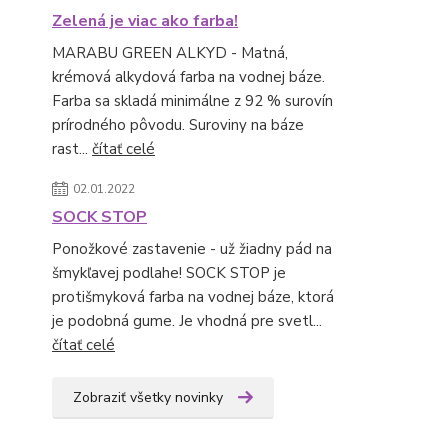
Zelená je viac ako farba!
MARABU GREEN ALKYD - Matná,
krémová alkydová farba na vodnej báze.
Farba sa skladá minimálne z 92 % surovín
prírodného pôvodu. Suroviny na báze
rast...
čítať celé
02.01.2022
SOCK STOP
Ponožkové zastavenie - už žiadny pád na
šmykľavej podlahe! SOCK STOP je
protišmyková farba na vodnej báze, ktorá
je podobná gume. Je vhodná pre svetl...
čítať celé
Zobraziť všetky novinky