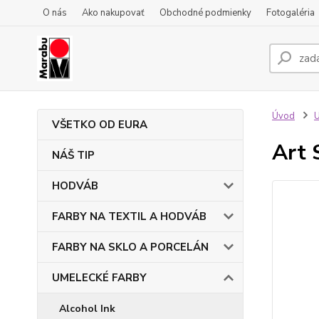
O nás
Ako nakupovať
Obchodné podmienky
Fotogaléria
Úvod
VŠETKO OD EURA
Art 
NÁŠ TIP
HODVÁB
FARBY NA TEXTIL A HODVÁB
FARBY NA SKLO A PORCELÁN
UMELECKÉ FARBY
Alcohol Ink