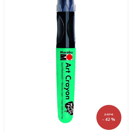
2,57 €
- 42 %