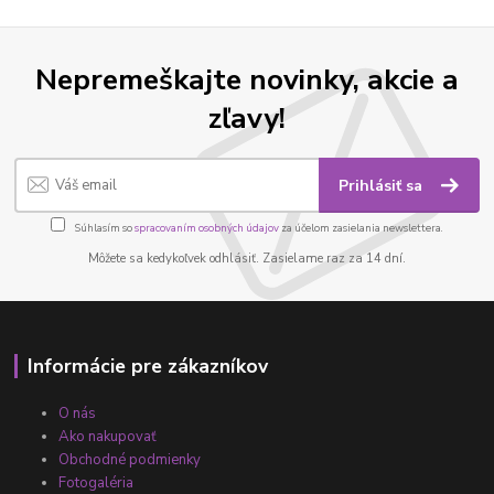
Nepremeškajte novinky, akcie a
zľavy!
Prihlásiť sa
Súhlasím so
spracovaním osobných údajov
za účelom zasielania newslettera.
Môžete sa kedykoľvek odhlásiť. Zasielame raz za 14 dní.
Informácie pre zákazníkov
O nás
Ako nakupovať
Obchodné podmienky
Fotogaléria