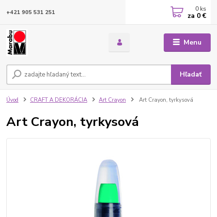
0
ks
+421 905 531 251
za
0 €
Menu
Hľadať
Úvod
CRAFT A DEKORÁCIA
Art Crayon
Art Crayon, tyrkysová
Art Crayon, tyrkysová