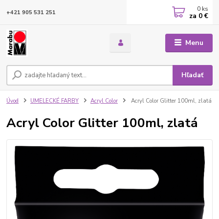
0
ks
+421 905 531 251
za
0 €
Menu
Hľadať
Úvod
UMELECKÉ FARBY
Acryl Color
Acryl Color Glitter 100ml, zlatá
Acryl Color Glitter 100ml, zlatá