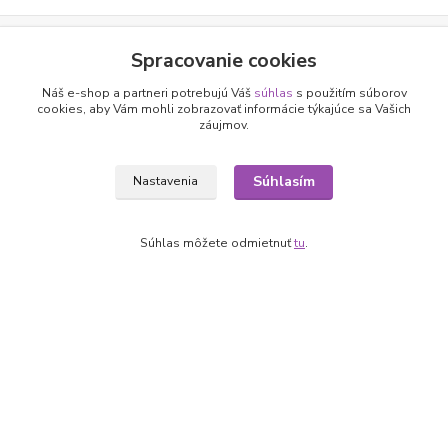
Nepremeškajte novinky, akcie a
Spracovanie cookies
zľavy!
Náš e-shop a partneri potrebujú Váš
súhlas
s použitím súborov
cookies, aby Vám mohli zobrazovať informácie týkajúce sa Vašich
záujmov.
Prihlásiť sa
Súhlasím
Nastavenia
Súhlasím so
spracovaním osobných údajov
za účelom zasielania newslettera.
Môžete sa kedykoľvek odhlásiť. Zasielame raz za 14 dní.
Súhlas môžete odmietnuť
tu
.
Informácie pre zákazníkov
O nás
Ako nakupovať
Obchodné podmienky
Fotogaléria