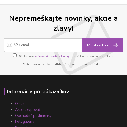
Nepremeškajte novinky, akcie a
zľavy!
Prihlásiť sa
Súhlasím so
spracovaním osobných údajov
za účelom zasielania newslettera.
Môžete sa kedykoľvek odhlásiť. Zasielame raz za 14 dní.
Informácie pre zákazníkov
O nás
Ako nakupovať
Obchodné podmienky
Fotogaléria