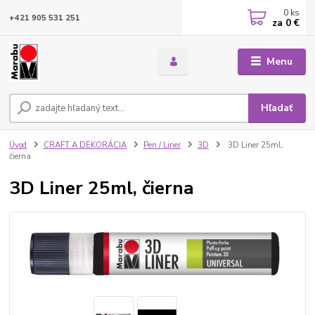
0
ks
+421 905 531 251
za
0 €
Menu
Hľadať
Úvod
CRAFT A DEKORÁCIA
Pen / Liner
3D
3D Liner 25ml,
čierna
3D Liner 25ml, čierna